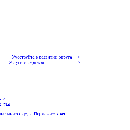
Участвуйте в развитии округа >
Услуги и сервисы >
уга
круга
пального округа Пермского края