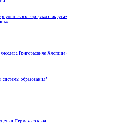
ции
рнушинского городского округа»
ник»
ячеслава Григорьевича Хлопина»
 системы образования"
оценки Пермского края