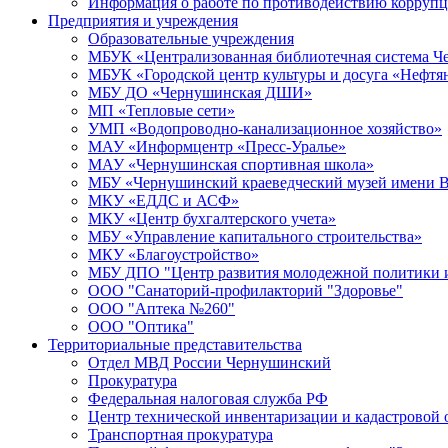
Информация о работе по противодействию корруп
Предприятия и учреждения
Образовательные учреждения
МБУК «Централизованная библиотечная система Че
МБУК «Городской центр культуры и досуга «Нефтя
МБУ ДО «Чернушинская ДШИ»
МП «Тепловые сети»
УМП «Водопроводно-канализационное хозяйство»
МАУ «Информцентр «Пресс-Уралье»
МАУ «Чернушинская спортивная школа»
МБУ «Чернушинский краеведческий музей имени В
МКУ «ЕДДС и АСФ»
МКУ «Центр бухгалтерского учета»
МБУ «Управление капитального строительства»
МКУ «Благоустройство»
МБУ ДПО "Центр развития молодежной политики и
ООО "Санаторий-профилакторий "Здоровье"
ООО "Аптека №260"
ООО "Оптика"
Территориальные представительства
Отдел МВД России Чернушинский
Прокуратура
Федеральная налоговая служба РФ
Центр технической инвентаризации и кадастровой 
Транспортная прокуратура