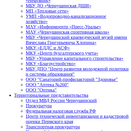
«Нефтяник»
МБУ ДО «Чернушинская ДШИ»
МП «Тепловые сети»
УМП «Водопроводно-канализационное
хозяйство»
МАУ «Информцентр «Пресс-Уралье»
МАУ «Чернушинская спортивная школа»
МБУ «Чернушинский краеведческий музей имени
Вячеслава Григорьевича Хлопина»
МКУ «ЕДДС и АСФ»
МКУ «Центр бухгалтерского учета»
МБУ «Управление капитального строительства»
МКУ «Благоустройство»
МБУ ДПО "Центр развития молодежной политики
и системы образования"
ООО "Санаторий-профилакторий "Здоровье"
ООО "Аптека №260"
ООО "Оптика"
Территориальные представительства
Отдел МВД России Чернушинский
Прокуратура
Федеральная налоговая служба РФ
Центр технической инвентаризации и кадастровой
оценки Пермского края
Транспортная прокуратура